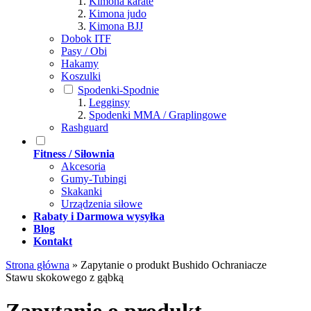
Kimona karate
Kimona judo
Kimona BJJ
Dobok ITF
Pasy / Obi
Hakamy
Koszulki
Spodenki-Spodnie
Legginsy
Spodenki MMA / Graplingowe
Rashguard
Fitness / Siłownia
Akcesoria
Gumy-Tubingi
Skakanki
Urządzenia siłowe
Rabaty i Darmowa wysyłka
Blog
Kontakt
Strona główna
»
Zapytanie o produkt Bushido Ochraniacze
Stawu skokowego z gąbką