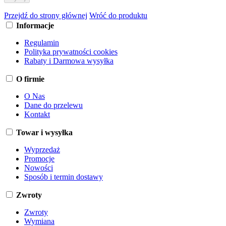
Przejdź do strony głównej
Wróć do produktu
Informacje
Regulamin
Polityka prywatności cookies
Rabaty i Darmowa wysyłka
O firmie
O Nas
Dane do przelewu
Kontakt
Towar i wysyłka
Wyprzedaż
Promocje
Nowości
Sposób i termin dostawy
Zwroty
Zwroty
Wymiana