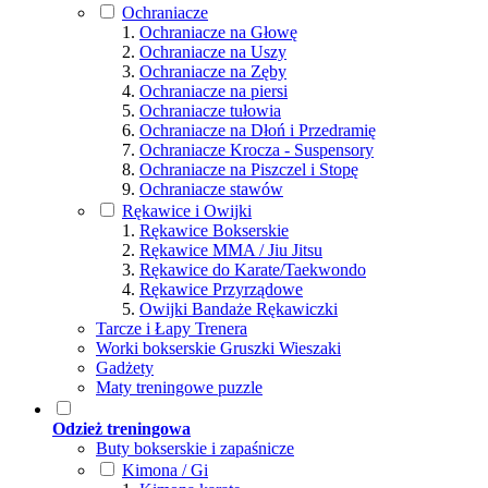
Ochraniacze
Ochraniacze na Głowę
Ochraniacze na Uszy
Ochraniacze na Zęby
Ochraniacze na piersi
Ochraniacze tułowia
Ochraniacze na Dłoń i Przedramię
Ochraniacze Krocza - Suspensory
Ochraniacze na Piszczel i Stopę
Ochraniacze stawów
Rękawice i Owijki
Rękawice Bokserskie
Rękawice MMA / Jiu Jitsu
Rękawice do Karate/Taekwondo
Rękawice Przyrządowe
Owijki Bandaże Rękawiczki
Tarcze i Łapy Trenera
Worki bokserskie Gruszki Wieszaki
Gadżety
Maty treningowe puzzle
Odzież treningowa
Buty bokserskie i zapaśnicze
Kimona / Gi