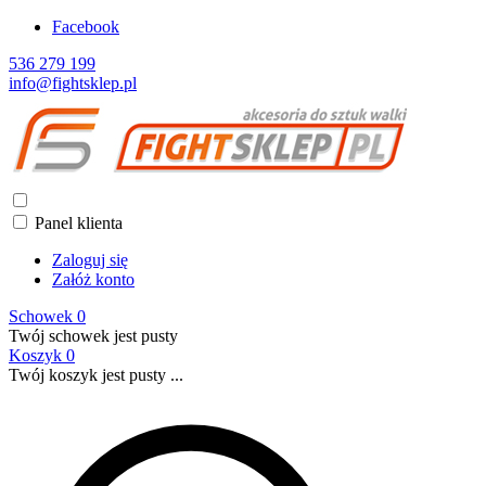
Facebook
536 279 199
info@fightsklep.pl
Panel klienta
Zaloguj się
Załóż konto
Schowek
0
Twój schowek jest pusty
Koszyk
0
Twój koszyk jest pusty ...