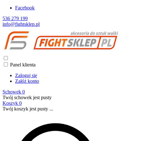
Facebook
536 279 199
info@fightsklep.pl
Panel klienta
Zaloguj się
Załóż konto
Schowek
0
Twój schowek jest pusty
Koszyk
0
Twój koszyk jest pusty ...