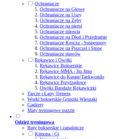
Ochraniacze
Ochraniacze na Głowę
Ochraniacze na Uszy
Ochraniacze na Zęby
Ochraniacze na piersi
Ochraniacze tułowia
Ochraniacze na Dłoń i Przedramię
Ochraniacze Krocza - Suspensory
Ochraniacze na Piszczel i Stopę
Ochraniacze stawów
Rękawice i Owijki
Rękawice Bokserskie
Rękawice MMA / Jiu Jitsu
Rękawice do Karate/Taekwondo
Rękawice Przyrządowe
Owijki Bandaże Rękawiczki
Tarcze i Łapy Trenera
Worki bokserskie Gruszki Wieszaki
Gadżety
Maty treningowe puzzle
Odzież treningowa
Buty bokserskie i zapaśnicze
Kimona / Gi