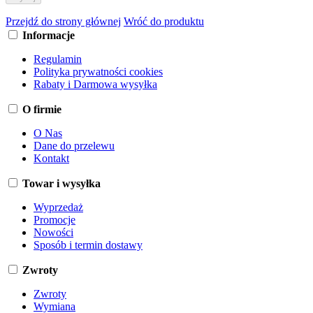
Przejdź do strony głównej
Wróć do produktu
Informacje
Regulamin
Polityka prywatności cookies
Rabaty i Darmowa wysyłka
O firmie
O Nas
Dane do przelewu
Kontakt
Towar i wysyłka
Wyprzedaż
Promocje
Nowości
Sposób i termin dostawy
Zwroty
Zwroty
Wymiana