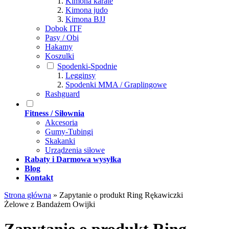
Kimona karate
Kimona judo
Kimona BJJ
Dobok ITF
Pasy / Obi
Hakamy
Koszulki
Spodenki-Spodnie
Legginsy
Spodenki MMA / Graplingowe
Rashguard
Fitness / Siłownia
Akcesoria
Gumy-Tubingi
Skakanki
Urządzenia siłowe
Rabaty i Darmowa wysyłka
Blog
Kontakt
Strona główna
»
Zapytanie o produkt Ring Rękawiczki
Żelowe z Bandażem Owijki