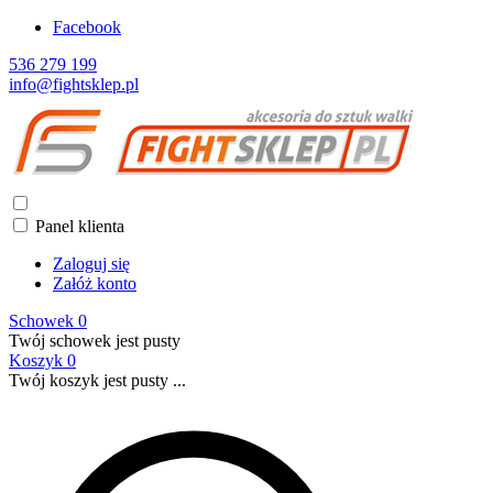
Facebook
536 279 199
info@fightsklep.pl
Panel klienta
Zaloguj się
Załóż konto
Schowek
0
Twój schowek jest pusty
Koszyk
0
Twój koszyk jest pusty ...