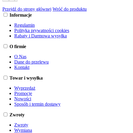
Przejdź do strony głównej
Wróć do produktu
Informacje
Regulamin
Polityka prywatności cookies
Rabaty i Darmowa wysyłka
O firmie
O Nas
Dane do przelewu
Kontakt
Towar i wysyłka
Wyprzedaż
Promocje
Nowości
Sposób i termin dostawy
Zwroty
Zwroty
Wymiana