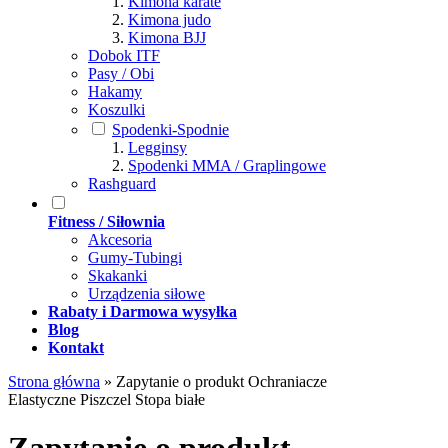
Kimona karate
Kimona judo
Kimona BJJ
Dobok ITF
Pasy / Obi
Hakamy
Koszulki
Spodenki-Spodnie
Legginsy
Spodenki MMA / Graplingowe
Rashguard
Fitness / Siłownia
Akcesoria
Gumy-Tubingi
Skakanki
Urządzenia siłowe
Rabaty i Darmowa wysyłka
Blog
Kontakt
Strona główna
»
Zapytanie o produkt Ochraniacze
Elastyczne Piszczel Stopa białe