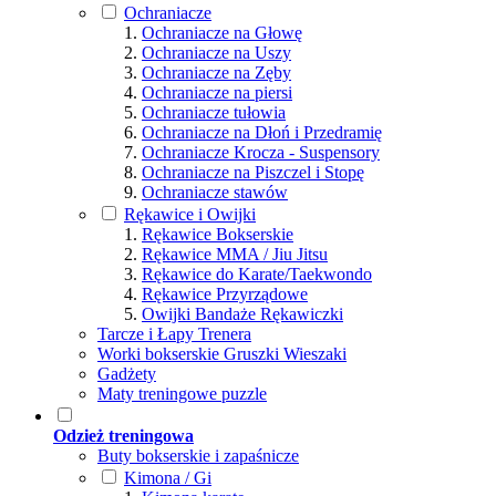
Ochraniacze
Ochraniacze na Głowę
Ochraniacze na Uszy
Ochraniacze na Zęby
Ochraniacze na piersi
Ochraniacze tułowia
Ochraniacze na Dłoń i Przedramię
Ochraniacze Krocza - Suspensory
Ochraniacze na Piszczel i Stopę
Ochraniacze stawów
Rękawice i Owijki
Rękawice Bokserskie
Rękawice MMA / Jiu Jitsu
Rękawice do Karate/Taekwondo
Rękawice Przyrządowe
Owijki Bandaże Rękawiczki
Tarcze i Łapy Trenera
Worki bokserskie Gruszki Wieszaki
Gadżety
Maty treningowe puzzle
Odzież treningowa
Buty bokserskie i zapaśnicze
Kimona / Gi