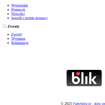
Wyprzedaż
Promocje
Nowości
Sposób i termin dostawy
Zwroty
Zwroty
Wymiana
Reklamacje
© 2025
FightSklep.pl - sklep i