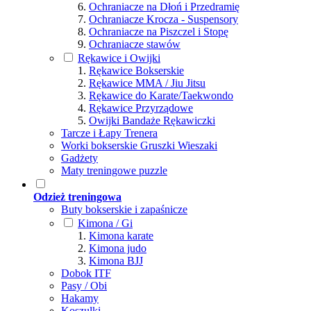
Ochraniacze na Dłoń i Przedramię
Ochraniacze Krocza - Suspensory
Ochraniacze na Piszczel i Stopę
Ochraniacze stawów
Rękawice i Owijki
Rękawice Bokserskie
Rękawice MMA / Jiu Jitsu
Rękawice do Karate/Taekwondo
Rękawice Przyrządowe
Owijki Bandaże Rękawiczki
Tarcze i Łapy Trenera
Worki bokserskie Gruszki Wieszaki
Gadżety
Maty treningowe puzzle
Odzież treningowa
Buty bokserskie i zapaśnicze
Kimona / Gi
Kimona karate
Kimona judo
Kimona BJJ
Dobok ITF
Pasy / Obi
Hakamy
Koszulki