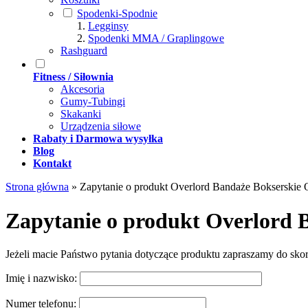
Spodenki-Spodnie
Legginsy
Spodenki MMA / Graplingowe
Rashguard
Fitness / Siłownia
Akcesoria
Gumy-Tubingi
Skakanki
Urządzenia siłowe
Rabaty i Darmowa wysyłka
Blog
Kontakt
Strona główna
»
Zapytanie o produkt Overlord Bandaże Bokserskie 
Zapytanie o produkt Overlord 
Jeżeli macie Państwo pytania dotyczące produktu zapraszamy do sko
Imię i nazwisko:
Numer telefonu: