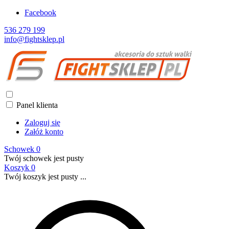
Facebook
536 279 199
info@fightsklep.pl
Panel klienta
Zaloguj się
Załóż konto
Schowek
0
Twój schowek jest pusty
Koszyk
0
Twój koszyk jest pusty ...