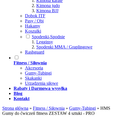
Kimona karate
Kimona judo
Kimona BJJ
Dobok ITF
Pasy / Obi
Hakamy
Koszulki
Spodenki-Spodnie
Legginsy
Spodenki MMA / Graplingowe
Rashguard
Fitness / Siłownia
Akcesoria
Gumy-Tubingi
Skakanki
Urządzenia siłowe
Rabaty i Darmowa wysyłka
Blog
Kontakt
Strona główna
»
Fitness / Siłownia
»
Gumy-Tubingi
»
HMS
Gumy do ćwiczeń fitness ZESTAW 4 sztuki - PRO