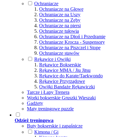
Ochraniacze
Ochraniacze na Głowę
Ochraniacze na Uszy
Ochraniacze na Zęby
Ochraniacze na piersi
Ochraniacze tułowia
Ochraniacze na Dłoń i Przedramię
Ochraniacze Krocza - Suspensory
Ochraniacze na Piszczel i Stopę
Ochraniacze stawów
Rękawice i Owijki
Rękawice Bokserskie
Rękawice MMA / Jiu Jitsu
Rękawice do Karate/Taekwondo
Rękawice Przyrządowe
Owijki Bandaże Rękawiczki
Tarcze i Łapy Trenera
Worki bokserskie Gruszki Wieszaki
Gadżety
Maty treningowe puzzle
Odzież treningowa
Buty bokserskie i zapaśnicze
Kimona / Gi