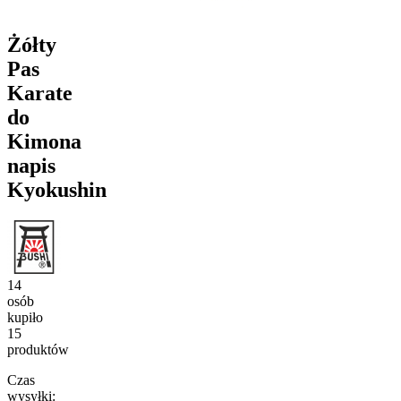
Żółty
Pas
Karate
do
Kimona
napis
Kyokushin
14
osób
kupiło
15
produktów
Czas
wysyłki: