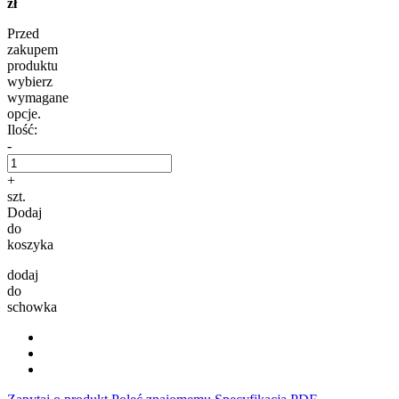
zł
Przed
zakupem
produktu
wybierz
wymagane
opcje.
Ilość:
-
+
szt.
Dodaj
do
koszyka
dodaj
do
schowka