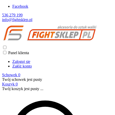
Facebook
536 279 199
info@fightsklep.pl
Panel klienta
Zaloguj się
Załóż konto
Schowek
0
Twój schowek jest pusty
Koszyk
0
Twój koszyk jest pusty ...