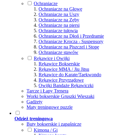
Ochraniacze
Ochraniacze na Głowę
Ochraniacze na Uszy
Ochraniacze na Zęby
Ochraniacze na piersi
Ochraniacze tułowia
Ochraniacze na Dłoń i Przedramię
Ochraniacze Krocza - Suspensory
Ochraniacze na Piszczel i Stopę
Ochraniacze stawów
Rękawice i Owijki
Rękawice Bokserskie
Rękawice MMA / Jiu Jitsu
Rękawice do Karate/Taekwondo
Rękawice Przyrządowe
Owijki Bandaże Rękawiczki
Tarcze i Łapy Trenera
Worki bokserskie Gruszki Wieszaki
Gadżety
Maty treningowe puzzle
Odzież treningowa
Buty bokserskie i zapaśnicze
Kimona / Gi