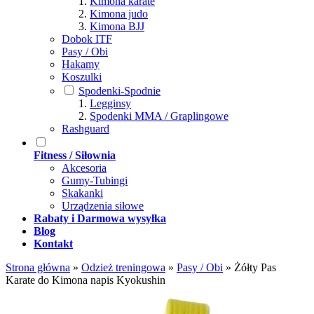
Kimona karate
Kimona judo
Kimona BJJ
Dobok ITF
Pasy / Obi
Hakamy
Koszulki
Spodenki-Spodnie
Legginsy
Spodenki MMA / Graplingowe
Rashguard
Fitness / Siłownia
Akcesoria
Gumy-Tubingi
Skakanki
Urządzenia siłowe
Rabaty i Darmowa wysyłka
Blog
Kontakt
Strona główna
»
Odzież treningowa
»
Pasy / Obi
»
Żółty Pas
Karate do Kimona napis Kyokushin