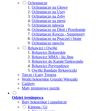
Ochraniacze
Ochraniacze na Głowę
Ochraniacze na Uszy
Ochraniacze na Zęby
Ochraniacze na piersi
Ochraniacze tułowia
Ochraniacze na Dłoń i Przedramię
Ochraniacze Krocza - Suspensory
Ochraniacze na Piszczel i Stopę
Ochraniacze stawów
Rękawice i Owijki
Rękawice Bokserskie
Rękawice MMA / Jiu Jitsu
Rękawice do Karate/Taekwondo
Rękawice Przyrządowe
Owijki Bandaże Rękawiczki
Tarcze i Łapy Trenera
Worki bokserskie Gruszki Wieszaki
Gadżety
Maty treningowe puzzle
Odzież treningowa
Buty bokserskie i zapaśnicze
Kimona / Gi