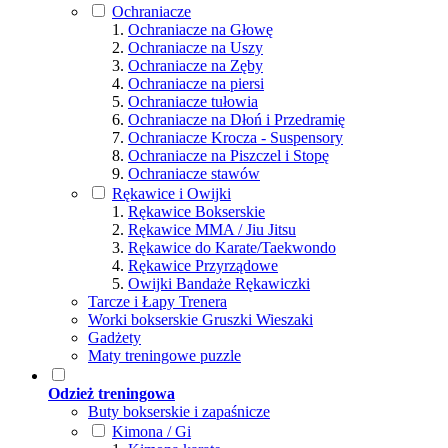
Ochraniacze
Ochraniacze na Głowę
Ochraniacze na Uszy
Ochraniacze na Zęby
Ochraniacze na piersi
Ochraniacze tułowia
Ochraniacze na Dłoń i Przedramię
Ochraniacze Krocza - Suspensory
Ochraniacze na Piszczel i Stopę
Ochraniacze stawów
Rękawice i Owijki
Rękawice Bokserskie
Rękawice MMA / Jiu Jitsu
Rękawice do Karate/Taekwondo
Rękawice Przyrządowe
Owijki Bandaże Rękawiczki
Tarcze i Łapy Trenera
Worki bokserskie Gruszki Wieszaki
Gadżety
Maty treningowe puzzle
Odzież treningowa
Buty bokserskie i zapaśnicze
Kimona / Gi