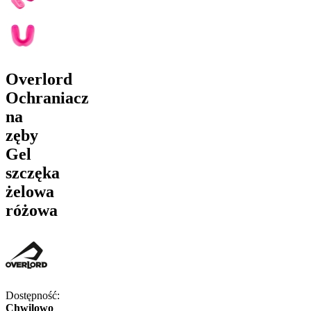
Overlord
Ochraniacz
na
zęby
Gel
szczęka
żelowa
różowa
Dostępność:
Chwilowo