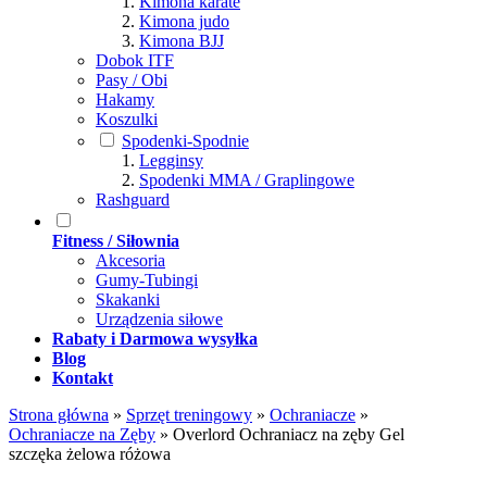
Kimona karate
Kimona judo
Kimona BJJ
Dobok ITF
Pasy / Obi
Hakamy
Koszulki
Spodenki-Spodnie
Legginsy
Spodenki MMA / Graplingowe
Rashguard
Fitness / Siłownia
Akcesoria
Gumy-Tubingi
Skakanki
Urządzenia siłowe
Rabaty i Darmowa wysyłka
Blog
Kontakt
Strona główna
»
Sprzęt treningowy
»
Ochraniacze
»
Ochraniacze na Zęby
»
Overlord Ochraniacz na zęby Gel
szczęka żelowa różowa