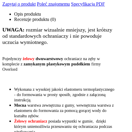
Zapytaj o produkt
Poleć znajomemu
Specyfikacja PDF
Opis produktu
Recenzje produktu (0)
UWAGA:
rozmiar wizualnie mniejszy, jest krótszy
od standardowych ochraniaczy i nie powoduje
uczucia wymiotnego.
Pojedynczy
żelowy
dwuwarstwowy
ochraniacz na zęby w
komplecie z
zamykanym plastykowym pudełkiem
firmy
Overlord
Wykonana z wysokiej jakości elastomeru termoplastycznego
- do formowania w prosty sposób, zgodnie z załączoną
instrukcją.
Mocna
warstwa zewnętrzna z gumy, wewnętrzna warstwa z
elastomeru do formowania za pomocą gorącej wody do
kształtu zębów.
Żelowy ochraniacz
posiada wypustki w gumie, dzięki
którym uniemożliwia przesuwaniu się ochraniacza podczas
użytkowania.