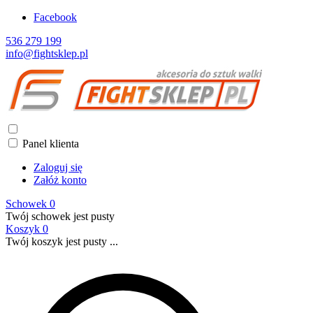
Facebook
536 279 199
info@fightsklep.pl
Panel klienta
Zaloguj się
Załóż konto
Schowek
0
Twój schowek jest pusty
Koszyk
0
Twój koszyk jest pusty ...