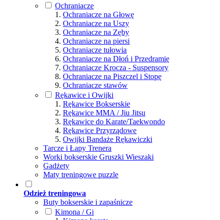
Ochraniacze
Ochraniacze na Głowę
Ochraniacze na Uszy
Ochraniacze na Zęby
Ochraniacze na piersi
Ochraniacze tułowia
Ochraniacze na Dłoń i Przedramię
Ochraniacze Krocza - Suspensory
Ochraniacze na Piszczel i Stopę
Ochraniacze stawów
Rękawice i Owijki
Rękawice Bokserskie
Rękawice MMA / Jiu Jitsu
Rękawice do Karate/Taekwondo
Rękawice Przyrządowe
Owijki Bandaże Rękawiczki
Tarcze i Łapy Trenera
Worki bokserskie Gruszki Wieszaki
Gadżety
Maty treningowe puzzle
Odzież treningowa
Buty bokserskie i zapaśnicze
Kimona / Gi