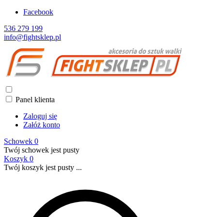
Facebook
536 279 199
info@fightsklep.pl
Panel klienta
Zaloguj się
Załóż konto
Schowek
0
Twój schowek jest pusty
Koszyk
0
Twój koszyk jest pusty ...