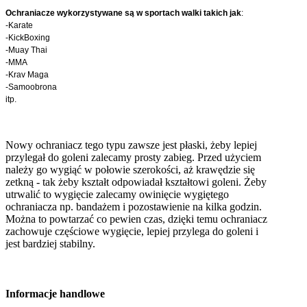
Ochraniacze wykorzystywane są w sportach walki takich jak
:
-Karate
-KickBoxing
-Muay Thai
-MMA
-Krav Maga
-Samoobrona
itp.
Nowy ochraniacz tego typu zawsze jest płaski, żeby lepiej
przylegał do goleni zalecamy prosty zabieg. Przed użyciem
należy go wygiąć w połowie szerokości, aż krawędzie się
zetkną - tak żeby kształt odpowiadał kształtowi goleni. Żeby
utrwalić to wygięcie zalecamy owinięcie wygiętego
ochraniacza np. bandażem i pozostawienie na kilka godzin.
Można to powtarzać co pewien czas, dzięki temu ochraniacz
zachowuje częściowe wygięcie, lepiej przylega do goleni i
jest bardziej stabilny.
Informacje handlowe