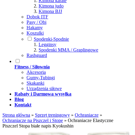
Kimona karate
Kimona judo
Kimona BJJ
Dobok ITF
Pasy / Obi
Hakamy
Koszulki
Spodenki-Spodnie
Legginsy
Spodenki MMA / Graplingowe
Rashguard
Fitness / Siłownia
Akcesoria
Gumy-Tubingi
Skakanki
Urządzenia siłowe
Rabaty i Darmowa wysyłka
Blog
Kontakt
Strona główna
»
Sprzęt treningowy
»
Ochraniacze
»
Ochraniacze na Piszczel i Stopę
»
Ochraniacze Elastyczne
Piszczel Stopa białe napis Kyokushin