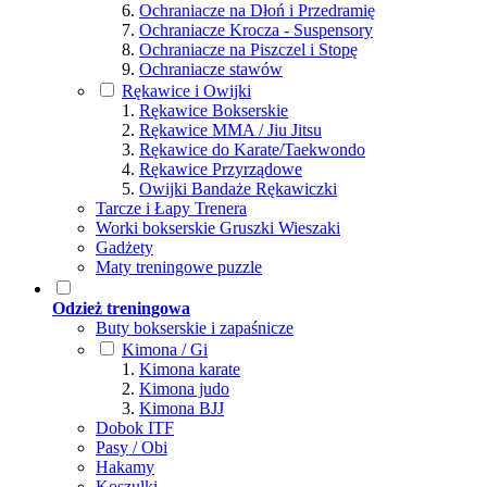
Ochraniacze na Dłoń i Przedramię
Ochraniacze Krocza - Suspensory
Ochraniacze na Piszczel i Stopę
Ochraniacze stawów
Rękawice i Owijki
Rękawice Bokserskie
Rękawice MMA / Jiu Jitsu
Rękawice do Karate/Taekwondo
Rękawice Przyrządowe
Owijki Bandaże Rękawiczki
Tarcze i Łapy Trenera
Worki bokserskie Gruszki Wieszaki
Gadżety
Maty treningowe puzzle
Odzież treningowa
Buty bokserskie i zapaśnicze
Kimona / Gi
Kimona karate
Kimona judo
Kimona BJJ
Dobok ITF
Pasy / Obi
Hakamy
Koszulki