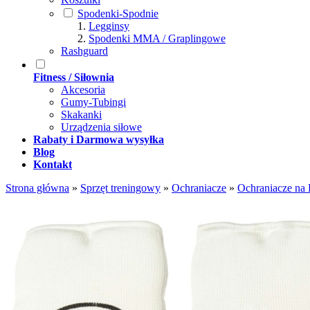
Spodenki-Spodnie
Legginsy
Spodenki MMA / Graplingowe
Rashguard
Fitness / Siłownia
Akcesoria
Gumy-Tubingi
Skakanki
Urządzenia siłowe
Rabaty i Darmowa wysyłka
Blog
Kontakt
Strona główna
»
Sprzęt treningowy
»
Ochraniacze
»
Ochraniacze na 